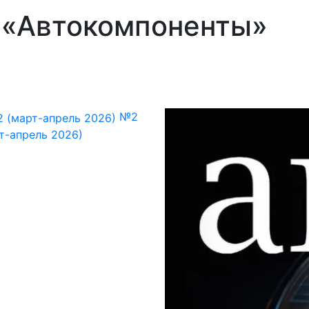
 «Автокомпоненты»
№2
т-апрель 2026)