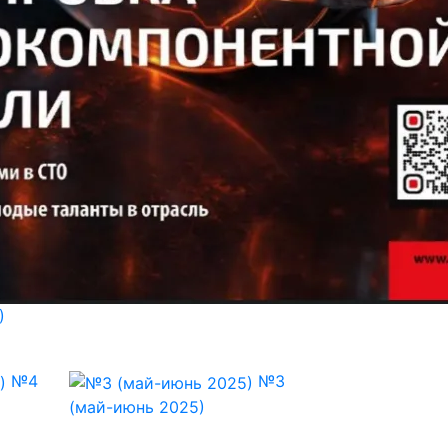
)
№4
№3
(май-июнь 2025)